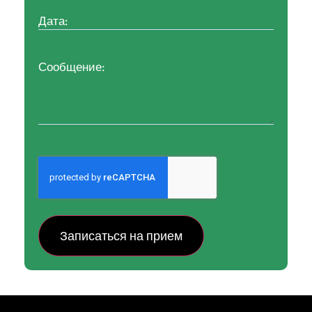
почты:
(Обязательно)
Дата:
(Обязательно)
Сообщение:
CAPTCHA